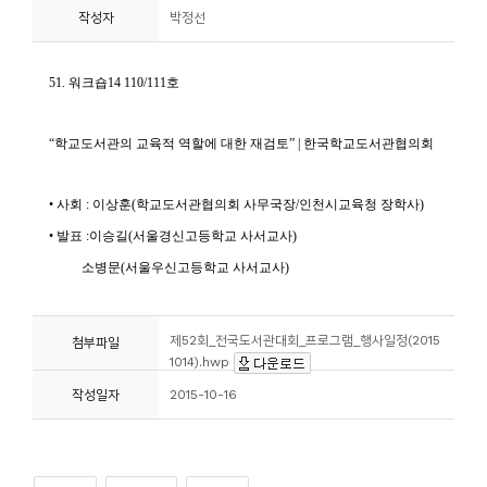
작성자
박정선
니
티
동
아
리
사
진
첩
제52회_전국도서관대회_프로그램_행사일정(2015
첨부파일
자
1014).hwp
료
작성일자
2015-10-16
실
책