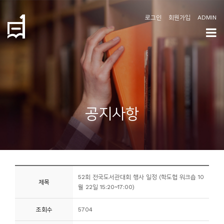
로그인
회원가입
ADMIN
학
도
협
소
공지사항
개
공
지
사
52회 전국도서관대회 행사 일정 (학도협 워크숍 10
항
제목
월 22일 15:20~17:00)
커
조회수
5704
뮤