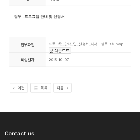
니
티
동
아
프로그램_안내_및_신청서_사서고생토크쇼.hwp
첨부파일
리
작성일자
2015-10-07
사
진
첩
이전
목록
다음
자
료
실
Contact us
책