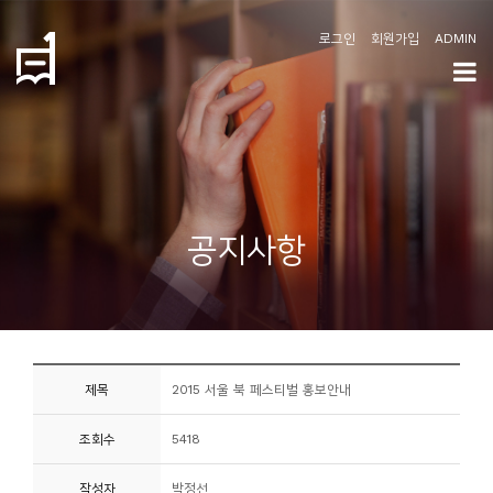
로그인
회원가입
ADMIN
학
도
협
소
공지사항
개
공
지
사
제목
2015 서울 북 페스티벌 홍보안내
항
조회수
5418
커
뮤
작성자
박정선