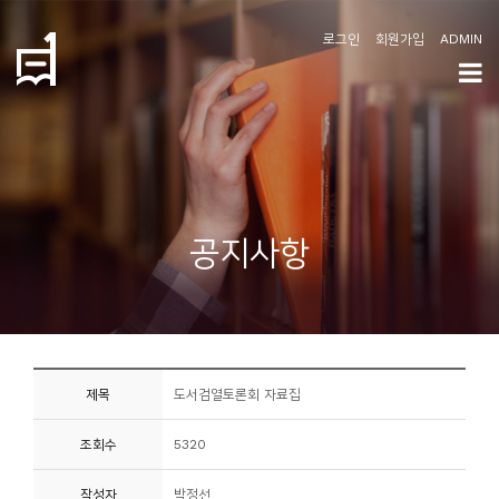
로그인
회원가입
ADMIN
학
도
협
소
공지사항
개
공
지
사
제목
도서검열토론회 자료집
항
조회수
5320
커
뮤
작성자
박정선