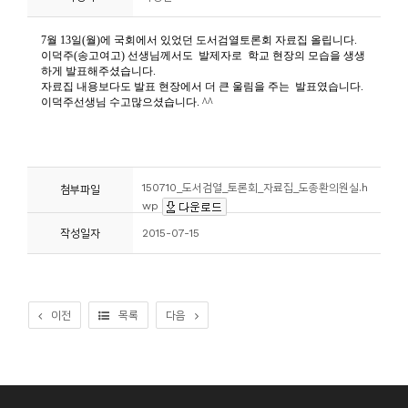
니
티
동
아
리
150710_도서검열_토론회_자료집_도종환의원실.h
첨부파일
사
wp
진
작성일자
2015-07-15
첩
자
료
이전
목록
다음
실
책