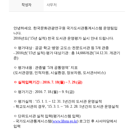
작성자
사무처
니
티
동
아
리
사
진
첩
자
료
실
책