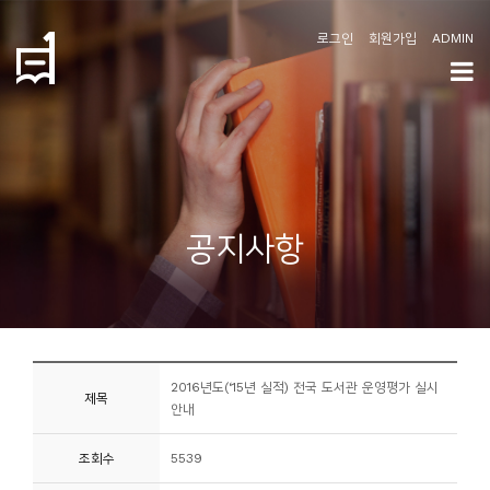
로그인
회원가입
ADMIN
학
도
협
소
공지사항
개
공
지
사
2016년도(‘15년 실적) 전국 도서관 운영평가 실시
항
제목
안내
커
조회수
5539
뮤