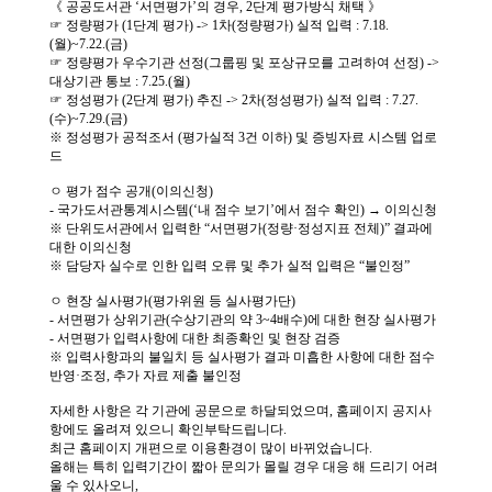
소
개
및
서
평