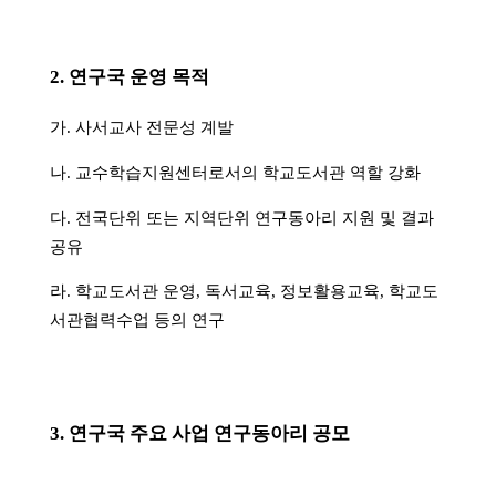
소
개
및
서
평