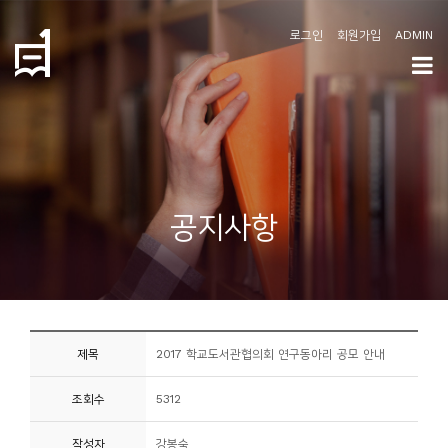
로그인
회원가입
ADMIN
학
도
협
소
공지사항
개
공
지
사
제목
2017 학교도서관협의회 연구동아리 공모 안내
항
조회수
5312
커
뮤
작성자
강봉숙