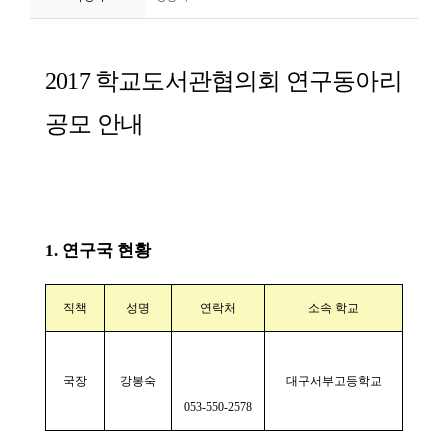
니
티
동
아
리
사
진
첩
자
료
실
책