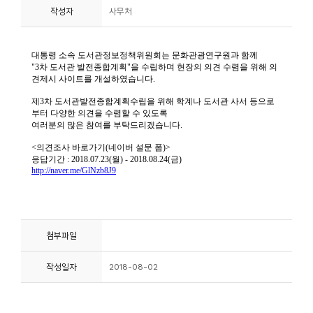
작성자
사무처
니
티
동
아
리
사
진
첩
자
첨부파일
료
실
작성일자
2018-08-02
책