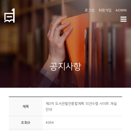
로그인
회원가입
ADMIN
학
도
협
소
공지사항
개
공
지
사
제3차 도서관발전종합계획 의견수렴 사이트 개설
항
제목
안내
커
조회수
4354
뮤