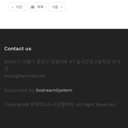
소
이전
목록
다음
개
및
서
평
Contact us
(02057) 서울시 중랑구 양원역로 67 송곡관광고등학교 도서
관
ksla1@hanmail.net
Supported by
DodreamSystem
Copyright© 한국학교도서관협의회. All Right Reserved.