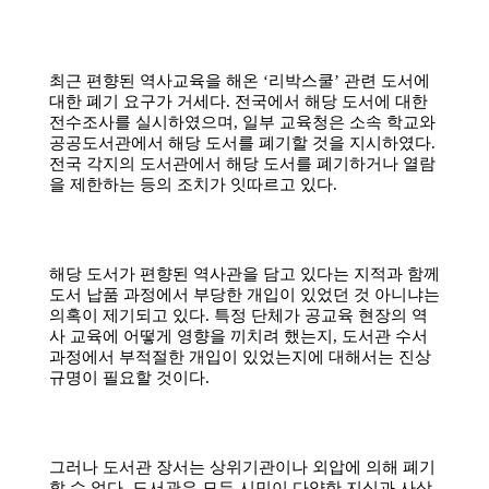
소
개
및
서
평