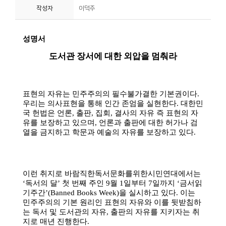
작성자
이덕주
니
티
동
아
리
사
진
첩
자
료
실
책