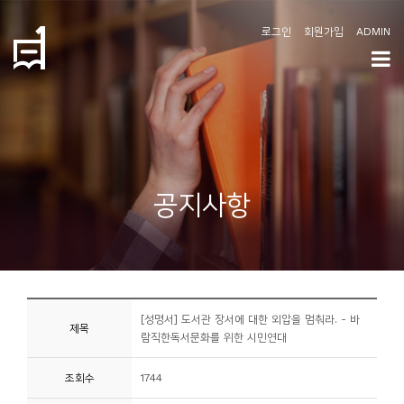
로그인
회원가입
ADMIN
학
도
협
소
공지사항
개
공
지
사
[성명서] 도서관 장서에 대한 외압을 멈춰라. - 바
항
제목
람직한독서문화를 위한 시민연대
커
조회수
1744
뮤