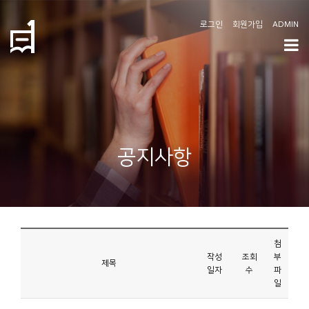
로그인
회원가입
ADMIN
학
도
협
소
공지사항
개
공
지
사
첨
항
작성
조회
부
제목
일자
수
파
일
커
뮤