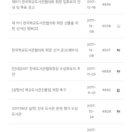
제11기 한국학교도서관협의회 회장 입후보자 안
2017-
4634
니
내 및 투표 공고
12-16
티
2017-
제 11기 한국학교도서관협의회 회장 선출을 위
12-
5036
한 선거인 명부[2]
동
08
아
2017-
리
한국학교도서관협의회 회장 선거 공고(제11기)
12-
4507
06
사
[안내]2017 한국도서관협회장상 수상후보자 추
2017-
진
4689
천
11-03
첩
2017-
[성명서] 학교도서관진흥법 개정 촉구
4642
11-01
자
료
2017-
2017(16년 실적) 전국 도서관 운영 평가 수상
실
10-
4929
도서관
24
책
2017-