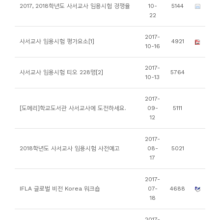
소
2017, 2018학년도 사서교사 임용시험 경쟁율
10-
5144
22
개
및
2017-
사서교사 임용시험 평가요소[1]
4921
서
10-16
평
2017-
사서교사 임용시험 티오 228명[2]
5764
10-13
2017-
[도메리]학교도서관 사서교사에 도전하세요.
09-
5111
12
2017-
2018학년도 사서교사 임용시험 사전예고
08-
5021
17
2017-
IFLA 글로벌 비전 Korea 워크숍
07-
4688
18
2017-