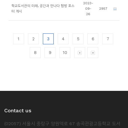
2023-
학교도서관의 미래, 공간과 만나다 탐방 포스
09-
2957
터 게시
26
1
2
3
4
5
6
7
8
9
10
Contact us
(02057) 서울시 중랑구 양원역로 67 송곡관광고등학교 도서