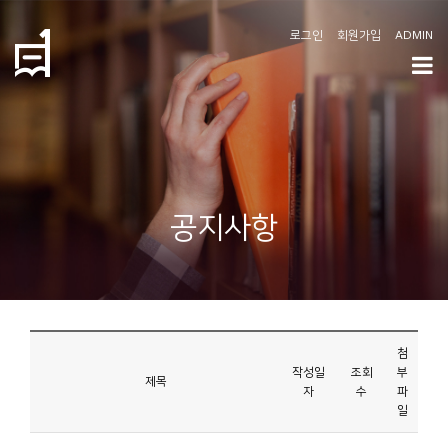
로그인
회원가입
ADMIN
학
도
협
소
공지사항
개
공
지
사
첨
항
작성일
조회
부
제목
자
수
파
일
커
뮤