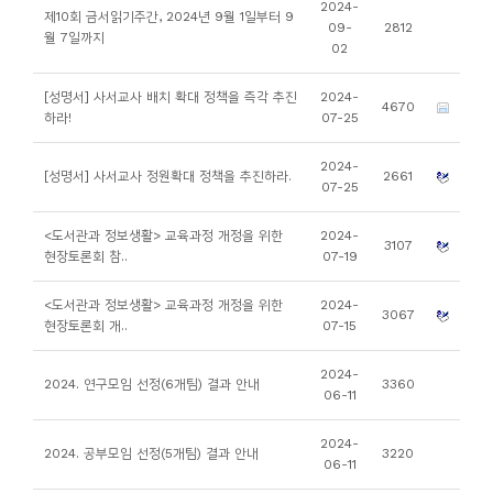
2024-
제10회 금서읽기주간, 2024년 9월 1일부터 9
니
09-
2812
월 7일까지
02
티
[성명서] 사서교사 배치 확대 정책을 즉각 추진
2024-
4670
동
하라!
07-25
아
2024-
리
[성명서] 사서교사 정원확대 정책을 추진하라.
2661
07-25
사
<도서관과 정보생활> 교육과정 개정을 위한
2024-
3107
현장토론회 참..
07-19
진
첩
<도서관과 정보생활> 교육과정 개정을 위한
2024-
3067
현장토론회 개..
07-15
자
2024-
료
2024. 연구모임 선정(6개팀) 결과 안내
3360
06-11
실
2024-
2024. 공부모임 선정(5개팀) 결과 안내
3220
06-11
책