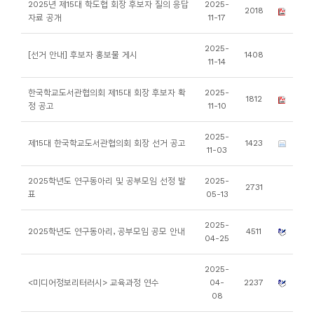
2025년 제15대 학도협 회장 후보자 질의 응답
2025-
2018
니
자료 공개
11-17
티
2025-
[선거 안내] 후보자 홍보물 게시
1408
11-14
동
아
한국학교도서관협의회 제15대 회장 후보자 확
2025-
1812
정 공고
11-10
리
2025-
제15대 한국학교도서관협의회 회장 선거 공고
1423
사
11-03
진
2025학년도 연구동아리 및 공부모임 선정 발
2025-
첩
2731
표
05-13
자
2025-
2025학년도 연구동아리, 공부모임 공모 안내
4511
04-25
료
실
2025-
<미디어정보리터러시> 교육과정 연수
04-
2237
08
책