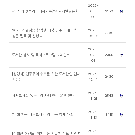
소
2025-
개
<독서와 정보리터러시> 수업자료개발공유회
03-
2189
26
및
서
2025 신규임용 합격생 대상 연수 안내 - 합격
2025-
2380
평
생들 필독 및 신청 ..
02-12
2025-
도서관 행사 및 독서프로그램 사례연수
02-
2355
05
[성명서] 민주주의 수호를 위한 도서관인 연대
2024-
2430
선언문
12-14
2024-
사서교사의 독서수업 사례 연수 운영 안내
2543
11-21
2024-
제1회 전국 사서교사 수업 나눔 축제 개최
3415
11-13
2024-
[정회원 이벤트] 책저금통 만들기 키트 지원 대