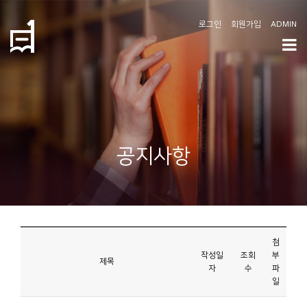
로그인
회원가입
ADMIN
학
도
협
소
공지사항
개
공
지
사
첨
항
작성일
조회
부
제목
자
수
파
일
커
뮤