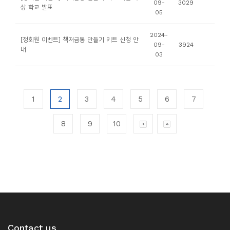
09-
3029
상 학교 발표
05
2024-
[정회원 이벤트] 책저금통 만들기 키트 신청 안
09-
3924
내
03
1
2
3
4
5
6
7
8
9
10
Contact us