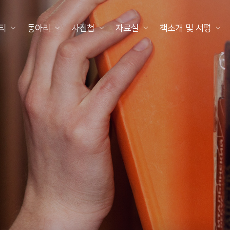
티
동아리
사진첩
자료실
책소개 및 서평