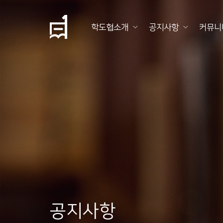
학도협소개
공지사항
커뮤니
학
도
협
소
개
공
지
사
항
공지사항
커
뮤