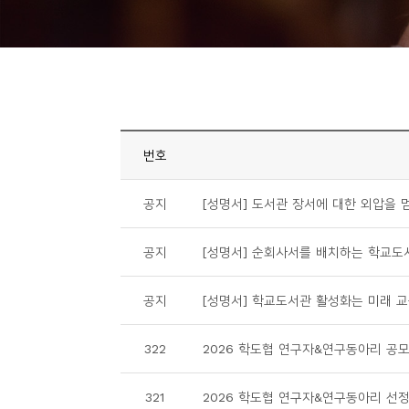
니
티
동
아
리
번호
사
공지
[성명서] 도서관 장서에 대한 외압을 멈
진
첩
공지
[성명서] 순회사서를 배치하는 학교도
자
공지
[성명서] 학교도서관 활성화는 미래 
료
실
322
2026 학도협 연구자&연구동아리 공모
책
321
2026 학도협 연구자&연구동아리 선정