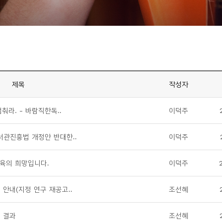
제목
작성자
춰라. - 바람직한독..
이덕주
서관진흥법 개정안 반대한..
이덕주
교육의 희망입니다.
이덕주
 안내(지정 연구 재공고..
조선혜
 결과
조선혜