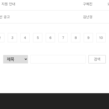
비 지원 안내
구혜진
선 공고
김난경
2
3
4
5
6
7
8
9
10