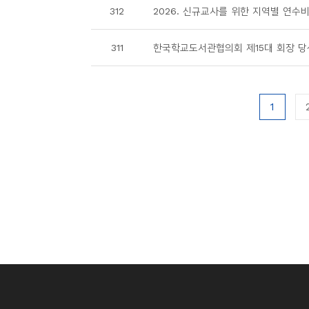
312
2026. 신규교사를 위한 지역별 연수
311
한국학교도서관협의회 제15대 회장 당
1