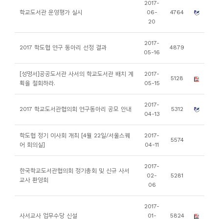
2017-
니
학교도서관 운영평가 실시
06-
4764
20
티
2017-
2017 학도협 연구 동아리 선정 결과
4879
동
05-16
아
[성명서]공공도서관 사서의 학교도서관 배치 계
2017-
리
5128
획을 철회하라.
05-15
사
2017-
2017 학교도서관협의회 연구동아리 공모 안내
5312
04-13
진
첩
학도협 정기 이사회 개최 [4월 22일/서울스퀘
2017-
5574
어 회의실]
04-11
자
2017-
료
한국학교도서관협의회 정기총회 및 신규 사서
02-
5281
교사 환영회
실
06
2017-
책
사서교사 업무수당 신설
01-
5824