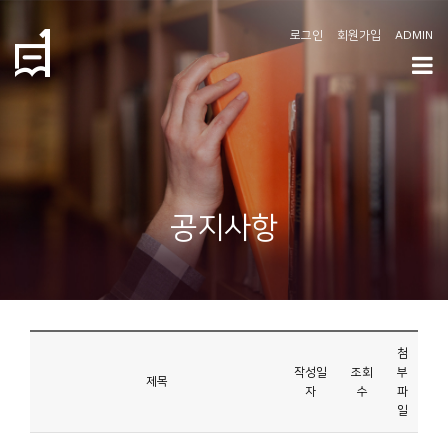
로그인
회원가입
ADMIN
학
도
협
소
공지사항
개
공
지
사
첨
항
작성일
조회
부
제목
자
수
파
일
커
뮤