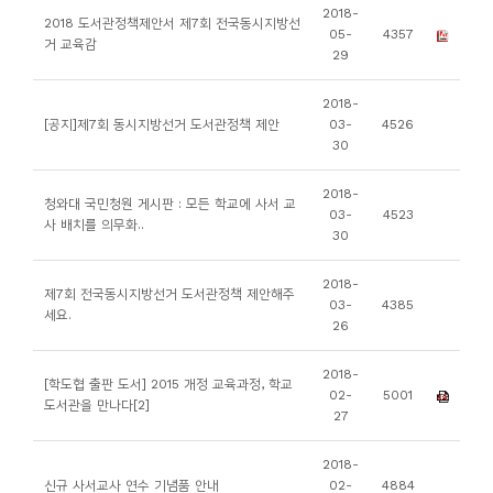
소
2018-
2018 도서관정책제안서 제7회 전국동시지방선
05-
4357
개
거 교육감
29
및
서
2018-
[공지]제7회 동시지방선거 도서관정책 제안
03-
4526
평
30
2018-
청와대 국민청원 게시판 : 모든 학교에 사서 교
03-
4523
사 배치를 의무화..
30
2018-
제7회 전국동시지방선거 도서관정책 제안해주
03-
4385
세요.
26
2018-
[학도협 출판 도서] 2015 개정 교육과정, 학교
02-
5001
도서관을 만나다[2]
27
2018-
신규 사서교사 연수 기념품 안내
02-
4884