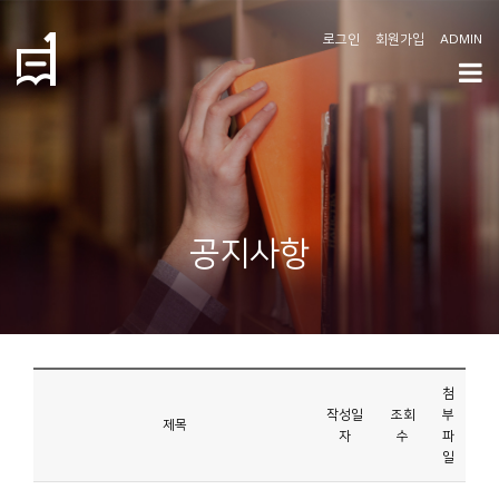
로그인
회원가입
ADMIN
학
도
협
소
공지사항
개
공
지
사
첨
항
작성일
조회
부
제목
자
수
파
일
커
뮤