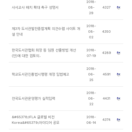
2018-
니
사서교사 배치 확대 촉구 성명서
08-
4327
29
티
2018-
제3차 도서관발전종합계획 의견수렴 사이트 개
동
08-
4350
설 안내
02
아
리
한국도서관협회 회장 등 임원 선출방법 개선
2018-
4289
(안)에 대한 검토의..
07-19
사
2018-
진
학교도서관진흥법시행령 개정 입법예고
06-
4591
첩
25
2018-
자
전국도서관운영평가 실적입력
06-
4431
료
22
실
&#65378;IFLA 글로벌 비전
2018-
4374
Korea&#65379;아이디어 공모
06-14
책