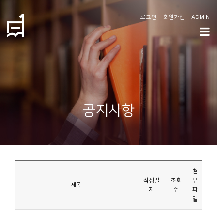
로그인
회원가입
ADMIN
학
도
협
소
공지사항
개
공
지
사
첨
항
작성일
조회
부
제목
자
수
파
일
커
뮤