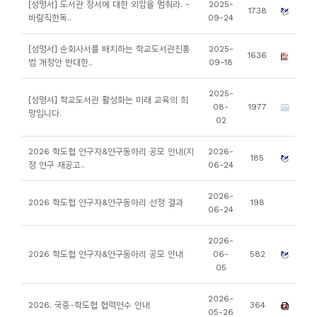
[성명서] 도서관 장서에 대한 외압을 멈춰라. -
2025-
1738
니
바람직한독..
09-24
티
[성명서] 순회사서를 배치하는 학교도서관진흥
2025-
1636
법 개정안 반대한..
09-18
동
아
2025-
[성명서] 학교도서관 활성화는 미래 교육의 희
08-
1977
리
망입니다.
02
사
2026 학도협 연구자&연구동아리 공모 안내(지
2026-
185
정 연구 재공고..
06-24
진
첩
2026-
2026 학도협 연구자&연구동아리 선정 결과
198
06-24
자
2026-
료
2026 학도협 연구자&연구동아리 공모 안내
06-
582
실
05
2026-
책
2026. 국중-학도협 협력연수 안내
364
05-26