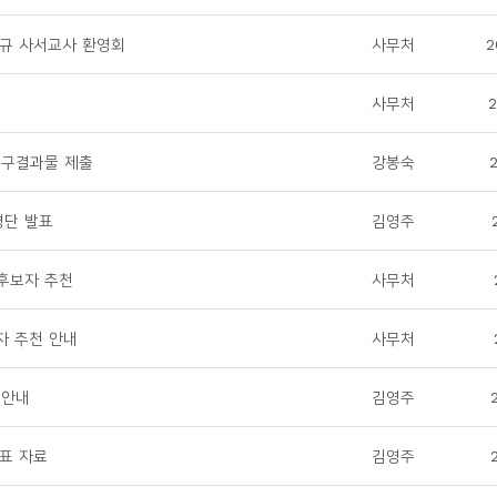
규 사서교사 환영회
사무처
2
사무처
2
연구결과물 제출
강봉숙
명단 발표
김영주
상후보자 추천
사무처
자 추천 안내
사무처
 안내
김영주
표 자료
김영주