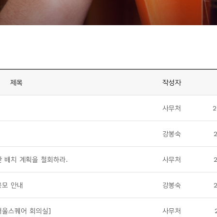
제목
작성자
사무처
2
강봉숙
2
 배치 계획을 철회하라.
사무처
공모 안내
강봉숙
/서울스퀘어 회의실]
사무처