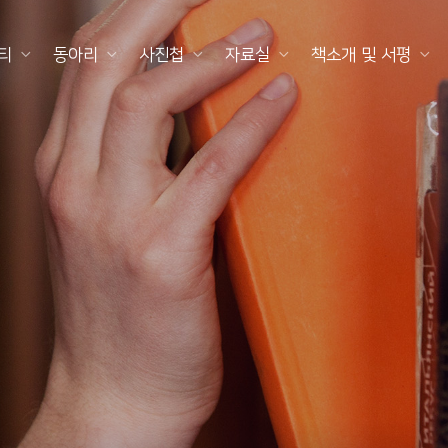
티
동아리
사진첩
자료실
책소개 및 서평