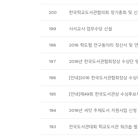
소
개
200
한국학교도서관협의회 정기총회 및 신
및
서
199
사서교사 업무수당 신설
평
198
2016 학도협 연구동아리 정산서 및 
197
2016년 한국도서관협회장상 수상단 
196
[안내]2016 한국도서관협회장상 수
195
[안내]제49회 한국도서관상 수상후보
194
2016년 씨앗 주제도서 지원사업 신청
193
전국도서관대회 학교도서관 워크숍 발