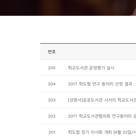
니
티
동
아
리
번호
사
205
학교도서관 운영평가 실시
진
첩
204
2017 학도협 연구 동아리 선정 결과
자
203
[성명서]공공도서관 사서의 학교도서관
료
실
202
2017 학교도서관협의회 연구동아리 
책
201
학도협 정기 이사회 개최 [4월 22일