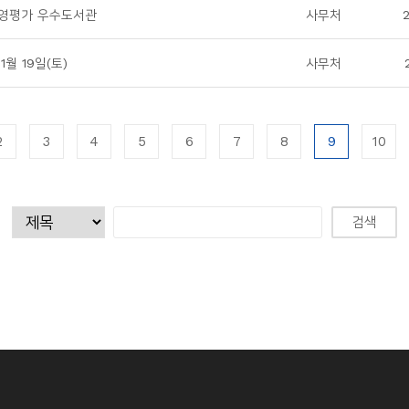
 운영평가 우수도서관
사무처
월 19일(토)
사무처
2
3
4
5
6
7
8
9
10