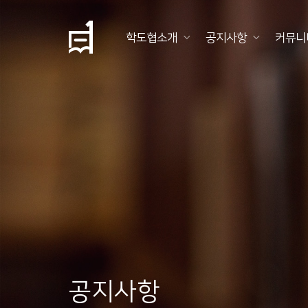
학도협소개
공지사항
커뮤니
학
도
협
소
개
공
지
사
항
공지사항
커
뮤