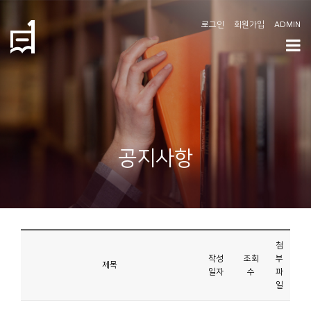
로그인
회원가입
ADMIN
학
도
협
소
공지사항
개
공
지
사
첨
항
작성
조회
부
제목
일자
수
파
일
커
뮤