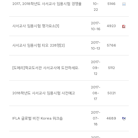
소
2017, 2018학년도 사서교사 임용시험 경쟁율
10-
5146
22
개
및
2017-
사서교사 임용시험 평가요소[1]
4923
서
10-16
평
2017-
사서교사 임용시험 티오 228명[2]
5766
10-13
2017-
[도메리]학교도서관 사서교사에 도전하세요.
09-
5112
12
2017-
2018학년도 사서교사 임용시험 사전예고
08-
5021
17
2017-
IFLA 글로벌 비전 Korea 워크숍
07-
4689
18
2017-