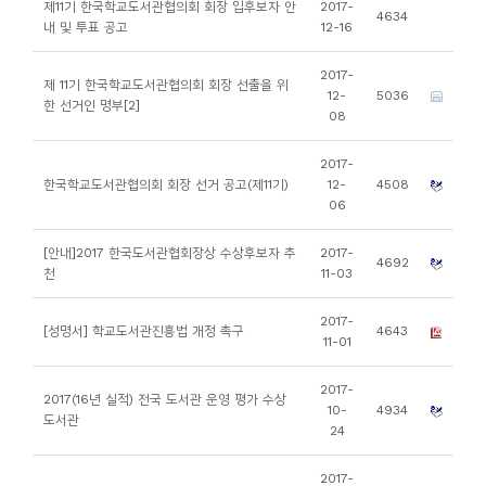
제11기 한국학교도서관협의회 회장 입후보자 안
2017-
4634
니
내 및 투표 공고
12-16
티
2017-
제 11기 한국학교도서관협의회 회장 선출을 위
12-
5036
한 선거인 명부[2]
동
08
아
2017-
리
한국학교도서관협의회 회장 선거 공고(제11기)
12-
4508
06
사
[안내]2017 한국도서관협회장상 수상후보자 추
2017-
진
4692
천
11-03
첩
2017-
[성명서] 학교도서관진흥법 개정 촉구
4643
11-01
자
료
2017-
2017(16년 실적) 전국 도서관 운영 평가 수상
실
10-
4934
도서관
24
책
2017-