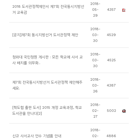
소
2018-
2018 도서관정책제안서 제7회 전국동시지방선
05-
4357
개
거 교육감
29
및
서
2018-
[공지]제7회 동시지방선거 도서관정책 제안
03-
4529
평
30
2018-
청와대 국민청원 게시판 : 모든 학교에 사서 교
03-
4525
사 배치를 의무화..
30
2018-
제7회 전국동시지방선거 도서관정책 제안해주
03-
4387
세요.
26
2018-
[학도협 출판 도서] 2015 개정 교육과정, 학교
02-
5002
도서관을 만나다[2]
27
2018-
신규 사서교사 연수 기념품 안내
02-
4886