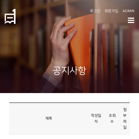
로그인
회원가입
ADMIN
학
도
협
소
공지사항
개
공
지
사
첨
항
작성일
조회
부
제목
자
수
파
일
커
뮤