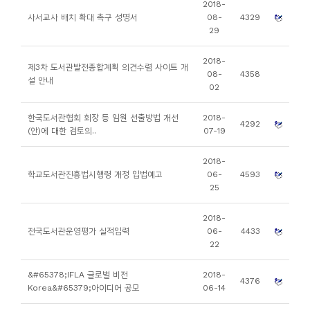
2018-
니
사서교사 배치 확대 촉구 성명서
08-
4329
29
티
2018-
제3차 도서관발전종합계획 의견수렴 사이트 개
동
08-
4358
설 안내
02
아
리
한국도서관협회 회장 등 임원 선출방법 개선
2018-
4292
(안)에 대한 검토의..
07-19
사
2018-
진
학교도서관진흥법시행령 개정 입법예고
06-
4593
첩
25
2018-
자
전국도서관운영평가 실적입력
06-
4433
료
22
실
&#65378;IFLA 글로벌 비전
2018-
4376
Korea&#65379;아이디어 공모
06-14
책