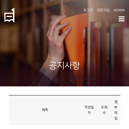
로그인
회원가입
ADMIN
학
도
협
소
공지사항
개
공
지
사
첨
항
작성일
조회
부
제목
자
수
파
일
커
뮤