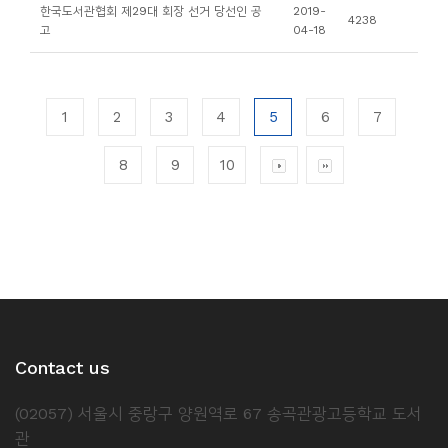
한국도서관협회 제29대 회장 선거 당선인 공
2019-
4238
고
04-18
1
2
3
4
5
6
7
8
9
10
Contact us
(02057) 서울시 중랑구 양원역로 67 송곡관광고등학교 도서
관