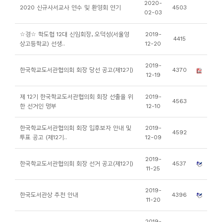
2020-
2020 신규사서교사 연수 및 환영회 연기
4503
니
02-03
티
☆경☆ 학도협 12대 신임회장, 오덕성(서울영
2019-
4415
상고등학교) 선생..
12-20
동
아
2019-
한국학교도서관협의회 회장 당선 공고(제12기)
4370
12-19
리
제 12기 한국학교도서관협의회 회장 선출을 위
2019-
4563
사
한 선거인 명부
12-10
진
한국학교도서관협의회 회장 입후보자 안내 및
2019-
첩
4592
투표 공고 (제12기..
12-09
자
2019-
한국학교도서관협의회 회장 선거 공고(제12기)
4537
11-25
료
실
2019-
한국도서관상 추천 안내
4396
11-20
책
2019-