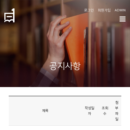
로그인
회원가입
ADMIN
학
도
협
소
공지사항
개
공
지
사
첨
항
작성일
조회
부
제목
자
수
파
일
커
뮤