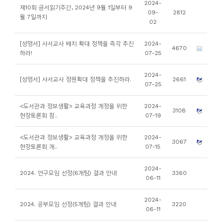
2024-
제10회 금서읽기주간, 2024년 9월 1일부터 9
니
09-
2812
월 7일까지
02
티
[성명서] 사서교사 배치 확대 정책을 즉각 추진
2024-
4670
동
하라!
07-25
아
2024-
리
[성명서] 사서교사 정원확대 정책을 추진하라.
2661
07-25
사
<도서관과 정보생활> 교육과정 개정을 위한
2024-
3108
현장토론회 참..
07-19
진
첩
<도서관과 정보생활> 교육과정 개정을 위한
2024-
3067
현장토론회 개..
07-15
자
2024-
료
2024. 연구모임 선정(6개팀) 결과 안내
3360
06-11
실
2024-
2024. 공부모임 선정(5개팀) 결과 안내
3220
06-11
책