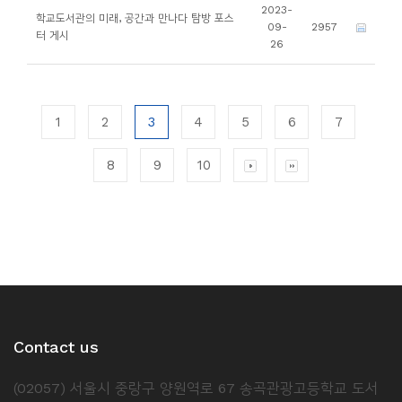
2023-
학교도서관의 미래, 공간과 만나다 탐방 포스
09-
2957
터 게시
26
1
2
3
4
5
6
7
8
9
10
Contact us
(02057) 서울시 중랑구 양원역로 67 송곡관광고등학교 도서