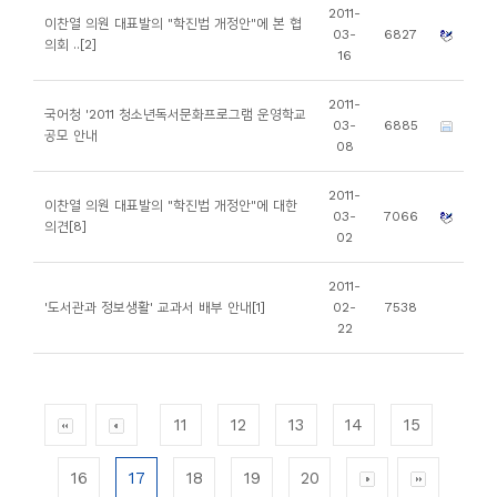
2011-
이찬열 의원 대표발의 "학진법 개정안"에 본 협
03-
6827
의회 ..[2]
16
2011-
국어청 '2011 청소년독서문화프로그램 운영학교
03-
6885
공모 안내
08
2011-
이찬열 의원 대표발의 "학진법 개정안"에 대한
03-
7066
의견[8]
02
2011-
'도서관과 정보생활' 교과서 배부 안내[1]
02-
7538
22
11
12
13
14
15
16
17
18
19
20