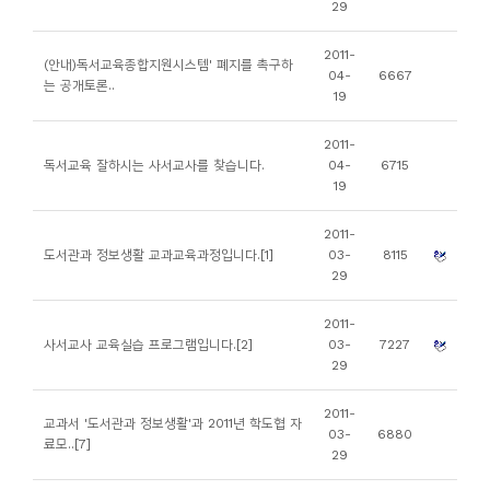
29
소
개
2011-
(안내)독서교육종합지원시스템' 폐지를 촉구하
및
04-
6667
는 공개토론..
19
서
평
2011-
독서교육 잘하시는 사서교사를 찾습니다.
04-
6715
19
2011-
도서관과 정보생활 교과교육과정입니다.[1]
03-
8115
29
2011-
사서교사 교육실습 프로그램입니다.[2]
03-
7227
29
2011-
교과서 '도서관과 정보생활'과 2011년 학도협 자
03-
6880
료모..[7]
29