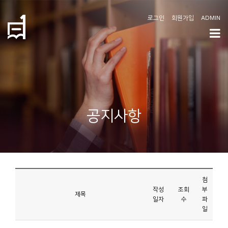
로그인
회원가입
ADMIN
학
도
협
소
공지사항
개
공
지
사
첨
항
작성
조회
부
제목
일자
수
파
일
커
뮤