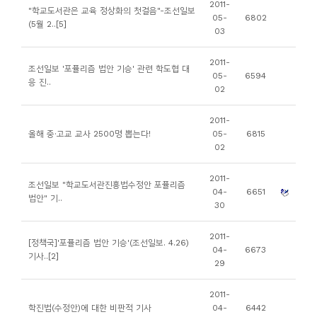
2011-
"학교도서관은 교육 정상화의 첫걸음"-조선일보
니
05-
6802
(5월 2..[5]
03
티
2011-
조선일보 '포퓰리즘 법안 기승' 관련 학도협 대
동
05-
6594
응 진..
02
아
리
2011-
올해 중·고교 교사 2500명 뽑는다!
05-
6815
02
사
진
2011-
조선일보 "학교도서관진흥법수정안 포퓰리즘
첩
04-
6651
법안" 기..
30
자
2011-
[정책국]'포퓰리즘 법안 기승'(조선일보. 4.26)
료
04-
6673
기사..[2]
29
실
2011-
책
학진법(수정안)에 대한 비판적 기사
04-
6442