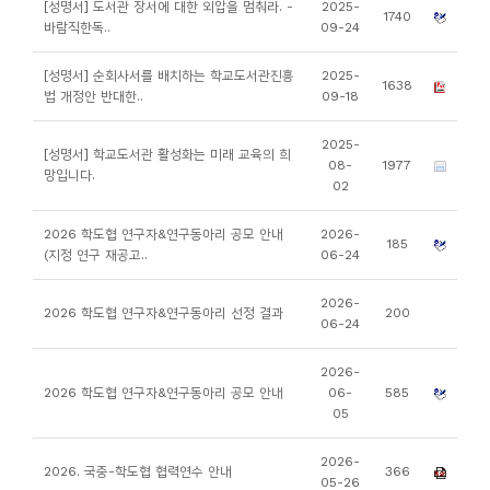
[성명서] 도서관 장서에 대한 외압을 멈춰라. -
2025-
1740
니
바람직한독..
09-24
티
[성명서] 순회사서를 배치하는 학교도서관진흥
2025-
1638
법 개정안 반대한..
09-18
동
아
2025-
[성명서] 학교도서관 활성화는 미래 교육의 희
08-
1977
리
망입니다.
02
사
2026 학도협 연구자&연구동아리 공모 안내
2026-
185
(지정 연구 재공고..
06-24
진
첩
2026-
2026 학도협 연구자&연구동아리 선정 결과
200
06-24
자
2026-
료
2026 학도협 연구자&연구동아리 공모 안내
06-
585
실
05
2026-
책
2026. 국중-학도협 협력연수 안내
366
05-26