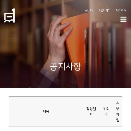
로그인
회원가입
ADMIN
학
도
협
소
공지사항
개
공
지
사
첨
항
작성일
조회
부
제목
자
수
파
일
커
뮤