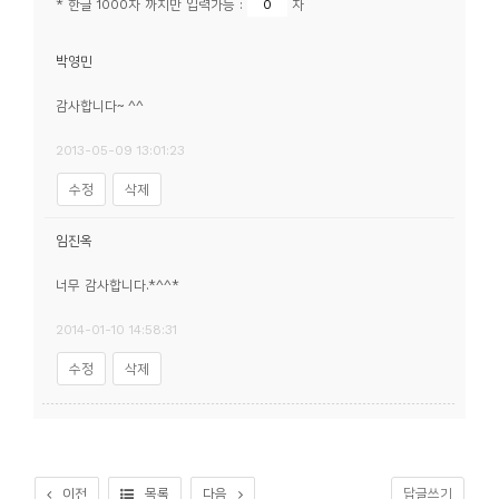
* 한글 1000자 까지만 입력가능 :
자
소
개
박영민
및
서
감사합니다~ ^^
평
2013-05-09 13:01:23
수정
삭제
임진옥
너무 감사합니다.*^^*
2014-01-10 14:58:31
수정
삭제
이전
목록
다음
답글쓰기