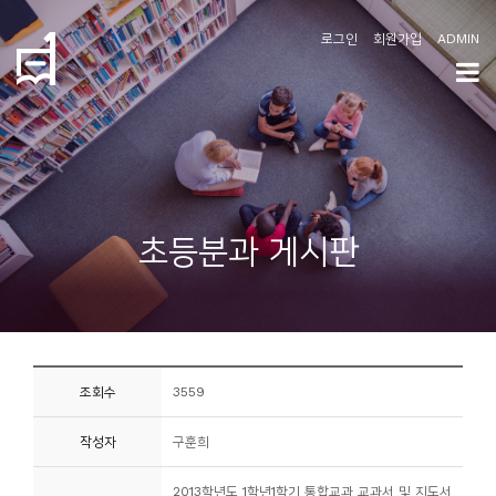
로그인
회원가입
ADMIN
학
도
협
소
초등분과 게시판
개
공
지
사
조회수
3559
항
작성자
구훈희
커
뮤
2013학년도 1학년1학기 통합교과 교과서 및 지도서