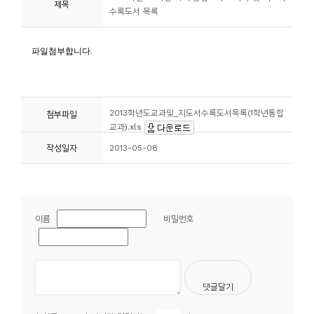
제목
수록도서 목록
니
티
동
아
리
2013학년도교과및_지도서수록도서목록(1학년통합
첨부파일
교과).xls
사
작성일자
2013-05-08
진
첩
이름
비밀번호
자
료
실
책