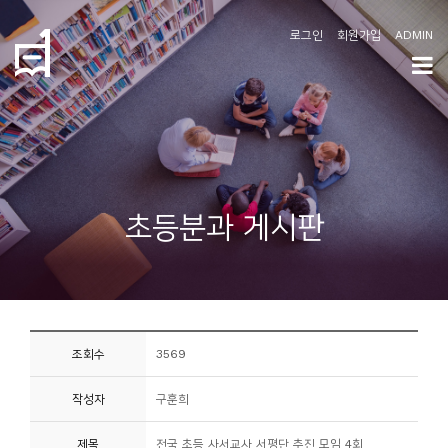
로그인
회원가입
ADMIN
학
도
협
소
초등분과 게시판
개
공
지
사
조회수
3569
항
작성자
구훈희
커
뮤
제목
전국 초등 사서교사 서평단 추진 모임 4회