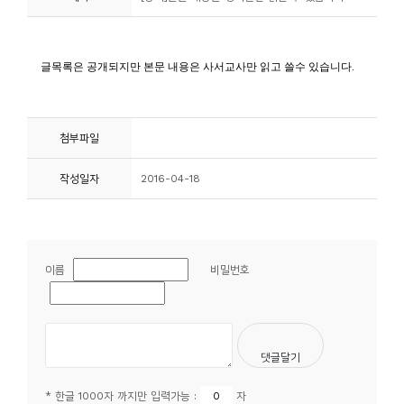
니
티
동
아
첨부파일
리
작성일자
2016-04-18
사
진
첩
이름
비밀번호
자
료
실
책
* 한글 1000자 까지만 입력가능 :
자