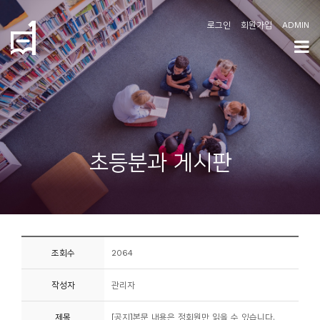
로그인
회원가입
ADMIN
학
도
협
소
초등분과 게시판
개
공
지
사
조회수
2064
항
작성자
관리자
커
뮤
제목
[공지]본문 내용은 정회원만 읽을 수 있습니다.