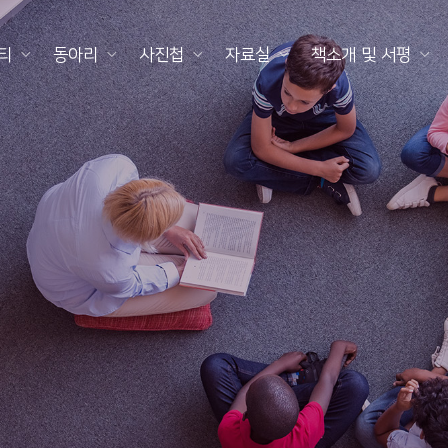
티
동아리
사진첩
자료실
책소개 및 서평