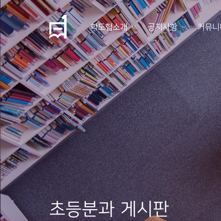
학도협소개
공지사항
커뮤니
학
도
협
소
개
공
지
사
항
초등분과 게시판
커
뮤