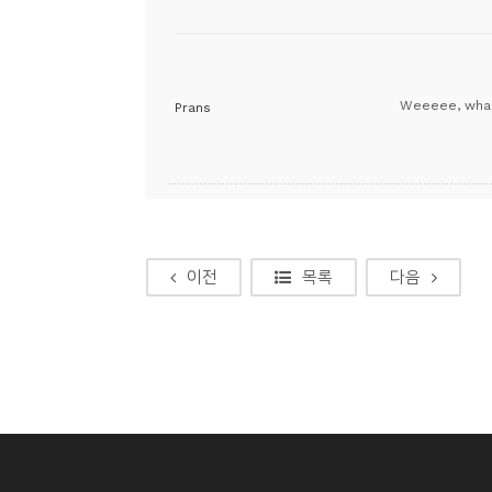
Weeeee, what 
Prans
이전
목록
다음