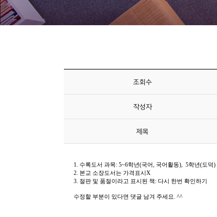
니
티
동
아
리
조회수
사
작성자
진
첩
제목
자
료
실
책