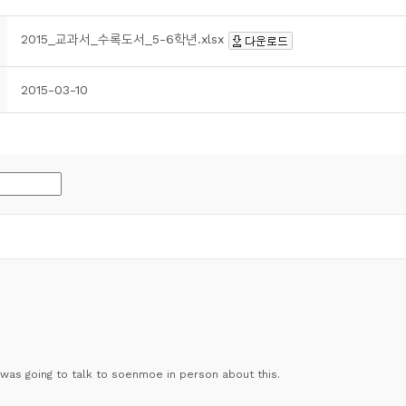
2015_교과서_수록도서_5-6학년.xlsx
2015-03-10
I was going to talk to soenmoe in person about this.