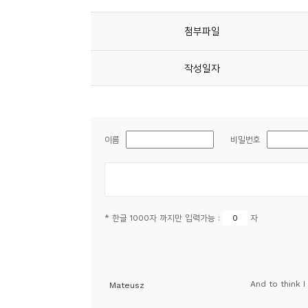
소
개
첨부파일
및
서
작성일자
평
이름
비밀번호
* 한글 1000자 까지만 입력가능 :
자
And to think 
Mateusz