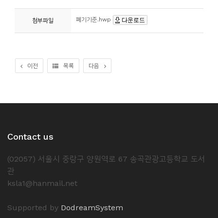
소
개
폐기기준.hwp
첨부파일
및
서
평
이전
목록
다음
Contact us
(02057) 서울시 중랑구 양원역로 67 송곡관광고등학교 도서
관
ksla1@hanmail.net
Supported by
DodreamSystem