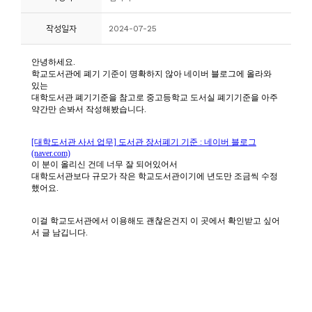
니
작성일자
2024-07-25
티
동
아
리
사
진
첩
자
료
실
책