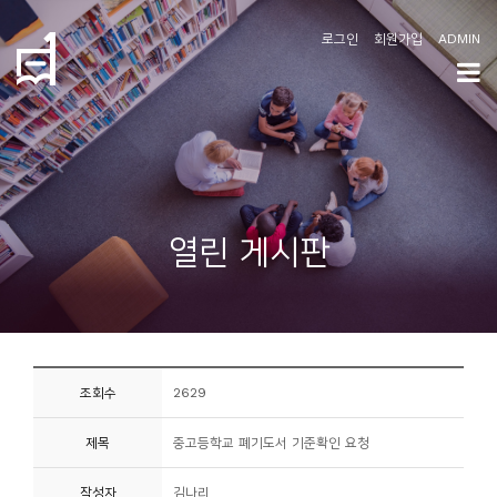
로그인
회원가입
ADMIN
학
도
협
소
열린 게시판
개
공
지
사
조회수
2629
항
제목
중고등학교 폐기도서 기준확인 요청
커
뮤
작성자
김나리