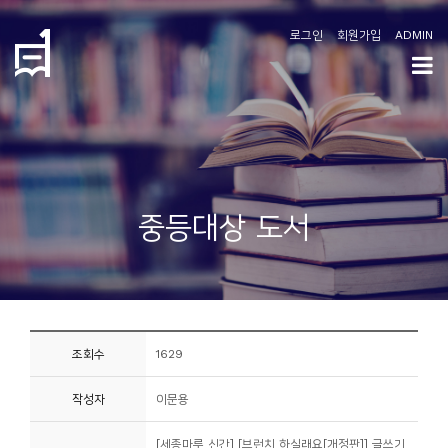
로그인
회원가입
ADMIN
학
도
협
소
중등대상 도서
개
공
지
사
조회수
1629
항
작성자
이문용
커
뮤
[세종마루 신간] [브런치 하실래요[개정판]] 글쓰기