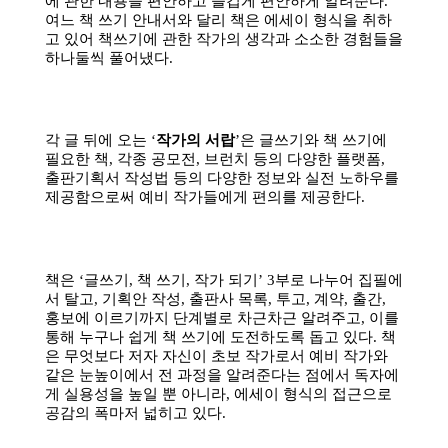
소
개
및
서
평