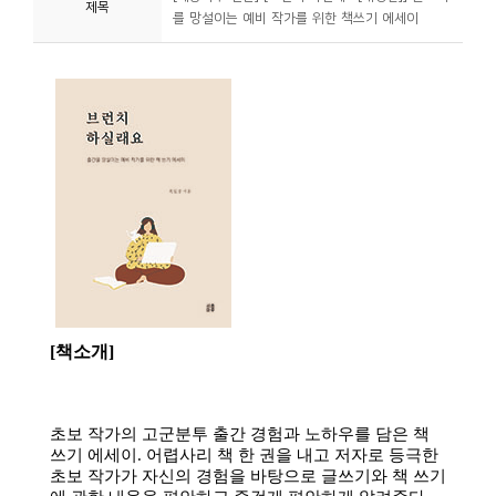
제목
를 망설이는 예비 작가를 위한 책쓰기 에세이
니
티
동
아
리
사
진
첩
자
료
실
책