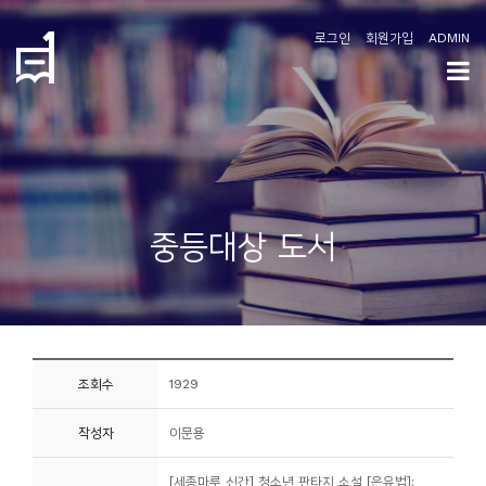
로그인
회원가입
ADMIN
학
도
협
소
중등대상 도서
개
공
지
사
조회수
1929
항
작성자
이문용
커
뮤
[세종마루 신간] 청소년 판타지 소설 [은유법]: