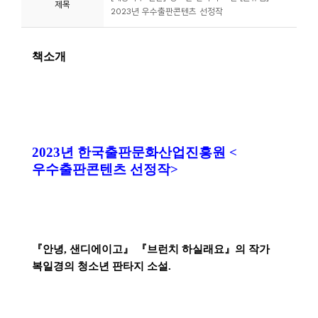
제목
2023년 우수출판콘텐츠 선정작
니
티
동
아
리
사
진
첩
자
료
실
책