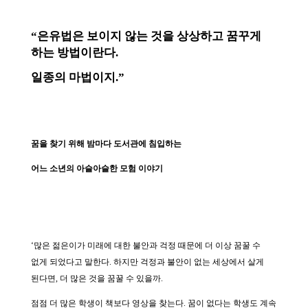
소
개
및
서
평