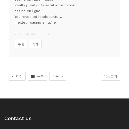
Really plenty of useful information.
casino en ligne
You revealed it adequately.
meilleur casino en ligne
2025-06-03 15:58:34
수정
삭제
이전
목록
다음
답글쓰기
Contact us