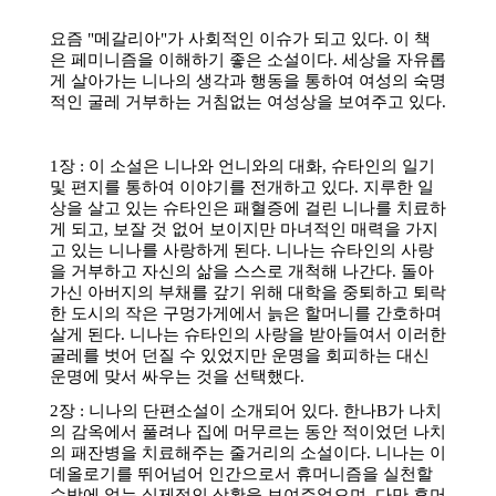
소
개
및
서
평