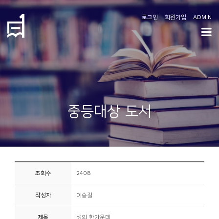
로그인
회원가입
ADMIN
학
도
협
소
중등대상 도서
개
공
지
사
조회수
2408
항
작성자
이승길
커
뮤
제목
생의 한가운데