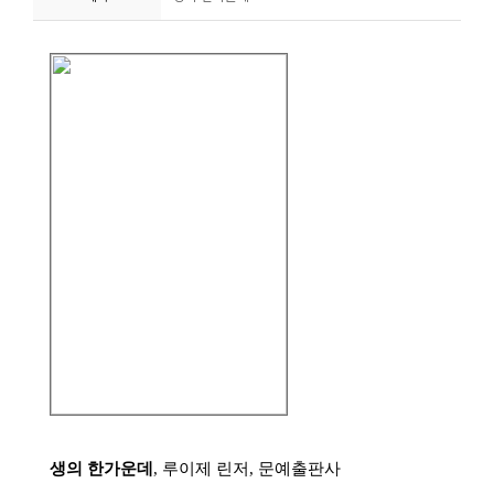
니
티
동
아
리
사
진
첩
자
료
실
책