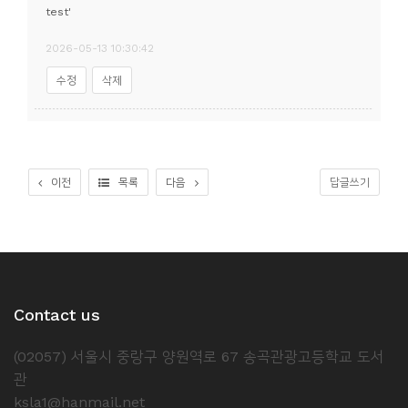
test'
2026-05-13 10:30:42
수정
삭제
이전
목록
다음
답글쓰기
Contact us
(02057) 서울시 중랑구 양원역로 67 송곡관광고등학교 도서
관
ksla1@hanmail.net