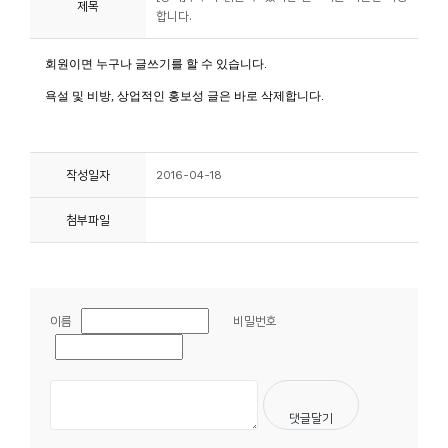
제목
합니다.
니
티
동
아
리
작성일자
2016-04-18
사
첨부파일
진
첩
자
이름
비밀번호
료
실
책