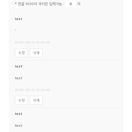
소
* 한글 1000자 까지만 입력가능 :
자
개
및
test
서
'
평
2026-05-13 10:30:40
수정
삭제
test'
test
2026-05-13 10:30:40
수정
삭제
test
test