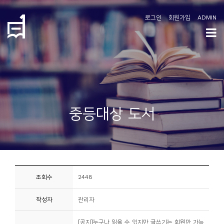
로그인
회원가입
ADMIN
학
도
협
소
중등대상 도서
개
공
지
사
조회수
2448
항
작성자
관리자
커
뮤
[공지]누구나 읽을 수 있지만 글쓰기는 회원만 가능