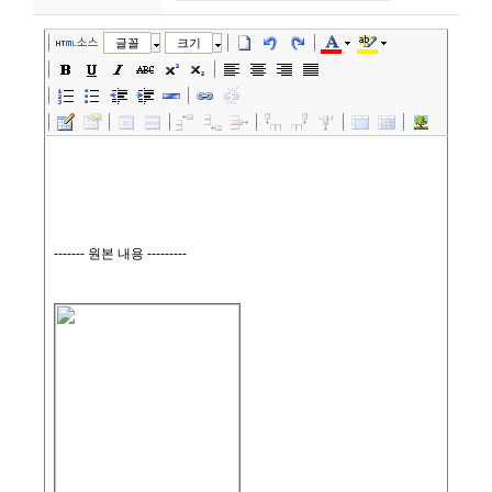
니
소스
글꼴
크기
티
동
아
리
사
진
첩
자
료
실
책