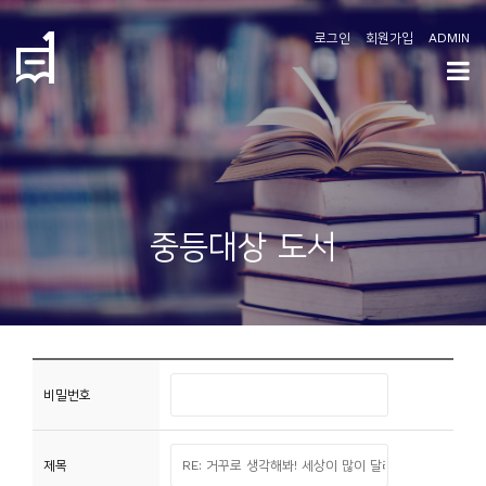
로그인
회원가입
ADMIN
학
도
협
소
중등대상 도서
개
공
지
사
항
비밀번호
커
제목
뮤