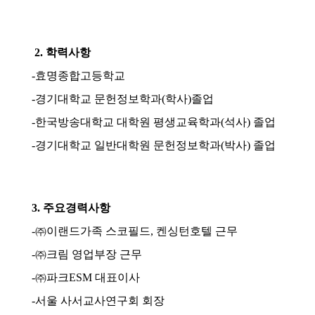
소
개
및
서
평