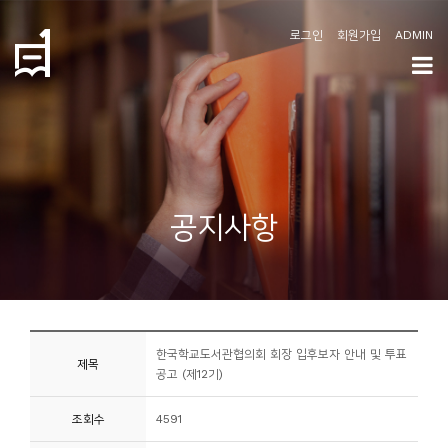
로그인
회원가입
ADMIN
학
도
협
소
공지사항
개
공
지
사
한국학교도서관협의회 회장 입후보자 안내 및 투표
항
제목
공고 (제12기)
커
조회수
4591
뮤