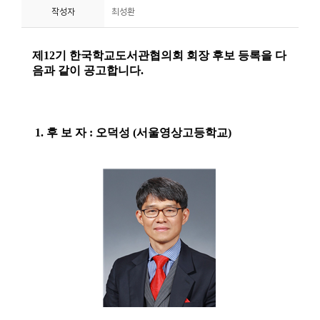
작성자
최성환
니
티
동
아
리
사
진
첩
자
료
실
책