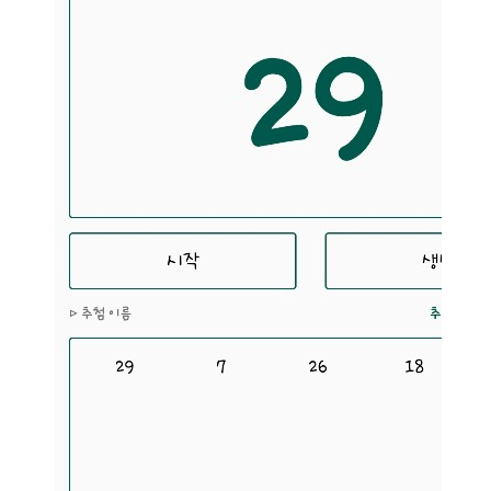
소
개
및
서
평