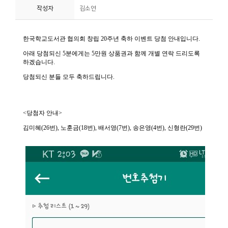
작성자
김소연
니
티
동
아
리
사
진
첩
자
료
실
책