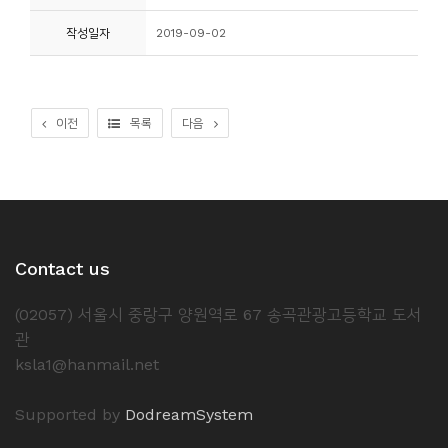
작성일자
2019-09-02
이전
목록
다음
Contact us
(02057) 서울시 중랑구 양원역로 67 송곡관광고등학교 도서
관
ksla1@hanmail.net
Supported by
DodreamSystem