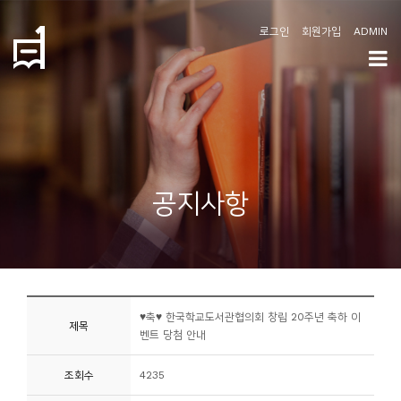
로그인
회원가입
ADMIN
학
도
협
소
공지사항
개
공
지
사
♥축♥ 한국학교도서관협의회 창립 20주년 축하 이
항
제목
벤트 당첨 안내
커
조회수
4235
뮤