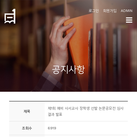
로그인
회원가입
ADMIN
학
도
협
소
공지사항
개
공
지
사
제1회 예비 사서교사 장학생 선발 논문공모전 심사
항
제목
결과 발표
커
조회수
6919
뮤