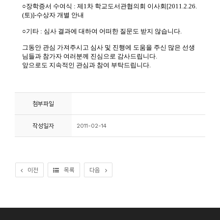
소
개
및
서
평
첨부파일
작성일자
2011-02-14
이전
목록
다음