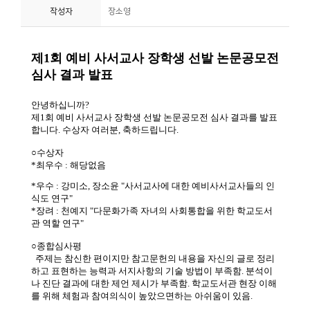
작성자
장소영
니
티
동
아
리
사
진
첩
자
료
실
책