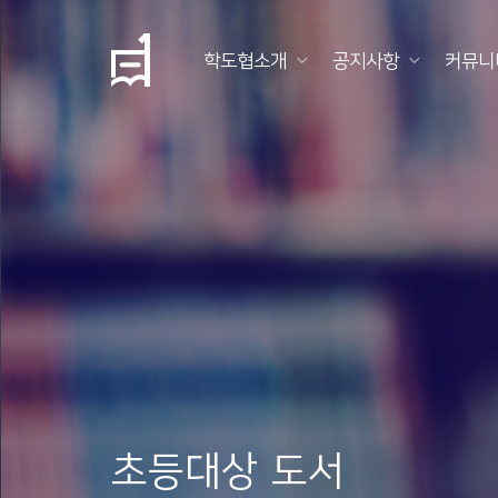
학도협소개
공지사항
커뮤니
학
도
협
소
개
공
지
사
항
초등대상 도서
커
뮤