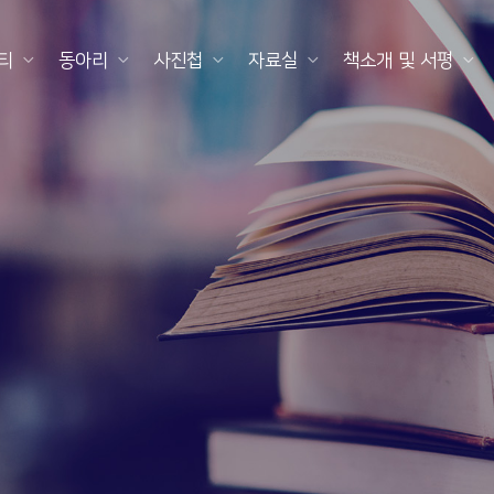
티
동아리
사진첩
자료실
책소개 및 서평