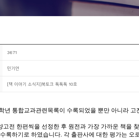
3671
민기연
[책 이야기 소식지]북토크 톡톡톡 10호