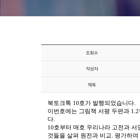
니
티
동
아
리
조회수
사
작성자
진
첩
제목
자
료
실
책