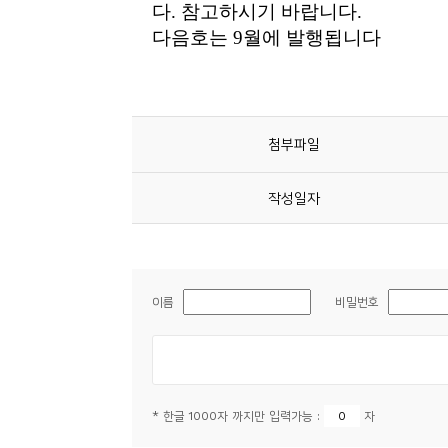
소
개
및
서
평
첨부파일
작성일자
이름
비밀번호
* 한글 1000자 까지만 입력가능 :
자